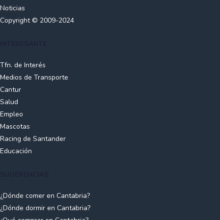
Temporada media visitantes
25 €
Noticias
Copyright © 2009-2024
Temporada alta abonados
15 €
INTERESANTE
Temporada alta socios Rovacías
22 €
Temporada alta visitantes
30 €
Tfn. de Interés
Medios de Transporte
Cantur
Otros servicios (exclusivos para abonados)
Precios
Salud
Empleo
Servicios Guardapalos del 1 de julio al 31
150 €
Mascotas
de Agosto
Racing de Santander
Alquiler salón reuniones por horas
20 €
Educación
SUGERENCIAS
Otros servicios
¿Dónde comer en Cantabria?
Toalla
2 €
¿Dónde dormir en Cantabria?
Alquiler carro manual diario
3 €