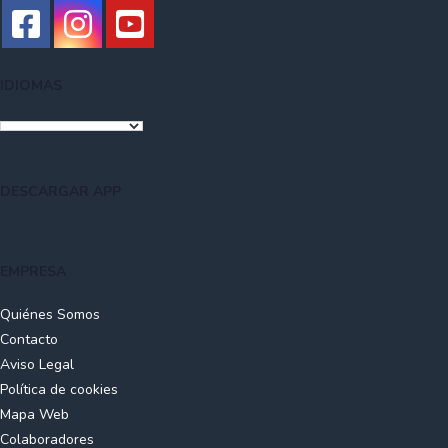
Temporada baja
30 €
Temporada alta
40 €
IDIOMAS
Socios del Club de Golf y Rovacías TM
15 €
Socios del Club de Golf Rovacías TA
20 €
DESCARGAR APP
BONOS DE GREEN FEE
Bono de diez Green Fees
200 €
EMPRESA
Bono de veinte Green Fees
350 €
Quiénes Somos
TORNEOS
Contacto
Aviso Legal
Temporada media abonados
10 €
Política de cookies
Mapa Web
Temporada media socios Rovacías
15 €
Colaboradores