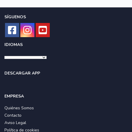
El Emplazamiento: Noja destaca entre las villas
costeras del norte de España, por sus parajes únicos
SÍGUENOS
que la convierten en un destino turístico con mucho
más que aportar que sol y playa. Se puede apreciar
la naturaleza, deporte, gastronomía, cultura y
aventura.
IDIOMAS
DESCARGAR APP
EMPRESA
Quiénes Somos
Contacto
Aviso Legal
Política de cookies