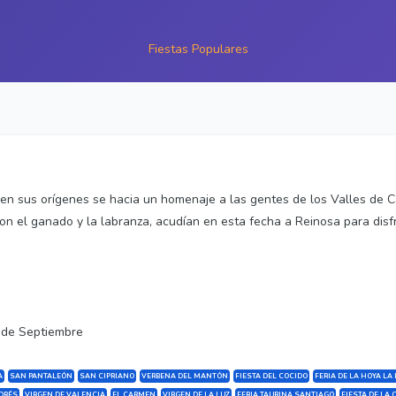
Fiestas Populares
 en sus orígenes se hacia un homenaje a las gentes de los Valles de 
on el ganado y la labranza, acudían en esta fecha a Reinosa para disf
 de Septiembre
A
SAN PANTALEÓN
SAN CIPRIANO
VERBENA DEL MANTÓN
FIESTA DEL COCIDO
FERIA DE LA HOYA LA
DRÉS
VIRGEN DE VALENCIA
EL CARMEN
VIRGEN DE LA LUZ
FERIA TAURINA SANTIAGO
FIESTA DE LA 