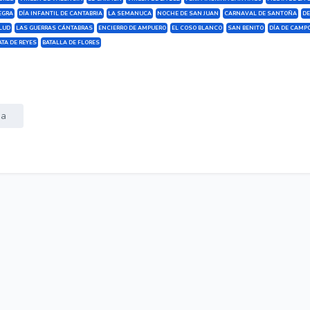
EGRA
DÍA INFANTIL DE CANTABRIA
LA SEMANUCA
NOCHE DE SAN JUAN
CARNAVAL DE SANTOÑA
DE
ALUD
LAS GUERRAS CÁNTABRAS
ENCIERRO DE AMPUERO
EL COSO BLANCO
SAN BENITO
DÍA DE CAMP
TA DE REYES
BATALLA DE FLORES
sa