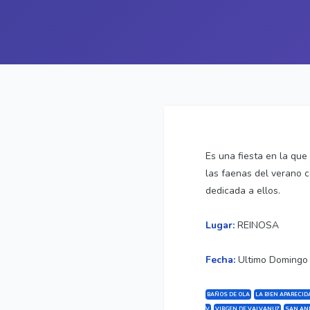
Es una fiesta en la que
las faenas del verano c
dedicada a ellos.
Lugar:
REINOSA
Fecha:
Ultimo Domingo
BAÑOS DE OLA
LA BIEN APARECID
V
VIRGEN DE VALVANUZ
SAN AN