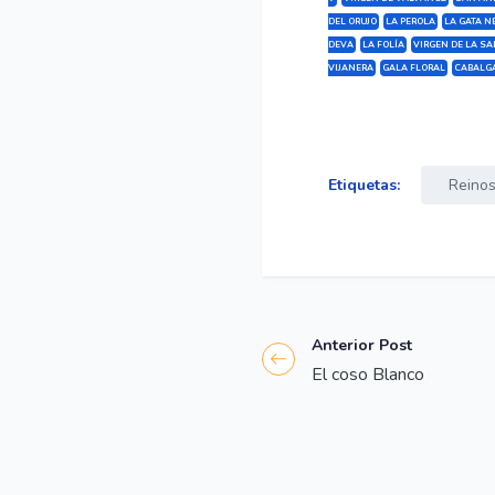
DEL ORUJO
LA PEROLA
LA GATA N
DEVA
LA FOLÍA
VIRGEN DE LA S
VIJANERA
GALA FLORAL
CABALGA
Etiquetas:
Reino
Anterior Post
El coso Blanco