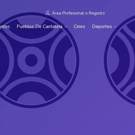
Área Profesional
o
Registro
entos
Pueblos De Cantabria
Cines
Deportes