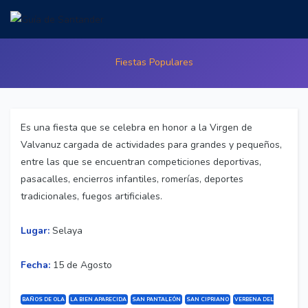
VIRGEN DE VALVANUZ
Fiestas Populares
Es una fiesta que se celebra en honor a la Virgen de
Valvanuz cargada de actividades para grandes y pequeños,
entre las que se encuentran competiciones deportivas,
pasacalles, encierros infantiles, romerías, deportes
tradicionales, fuegos artificiales.
Lugar:
Selaya
Fecha:
15 de Agosto
BAÑOS DE OLA
LA BIEN APARECIDA
SAN PANTALEÓN
SAN CIPRIANO
VERBENA DEL