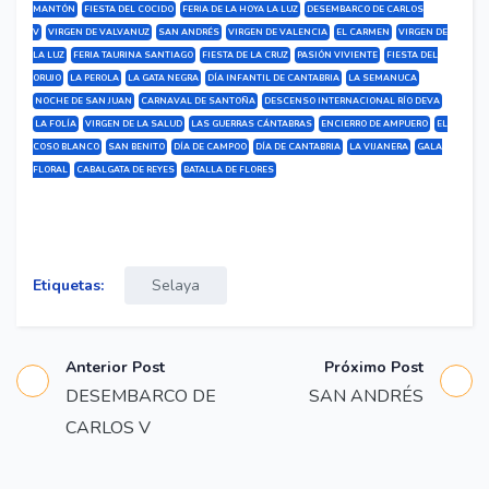
MANTÓN
FIESTA DEL COCIDO
FERIA DE LA HOYA LA LUZ
DESEMBARCO DE CARLOS
V
VIRGEN DE VALVANUZ
SAN ANDRÉS
VIRGEN DE VALENCIA
EL CARMEN
VIRGEN DE
LA LUZ
FERIA TAURINA SANTIAGO
FIESTA DE LA CRUZ
PASIÓN VIVIENTE
FIESTA DEL
ORUJO
LA PEROLA
LA GATA NEGRA
DÍA INFANTIL DE CANTABRIA
LA SEMANUCA
NOCHE DE SAN JUAN
CARNAVAL DE SANTOÑA
DESCENSO INTERNACIONAL RÍO DEVA
LA FOLÍA
VIRGEN DE LA SALUD
LAS GUERRAS CÁNTABRAS
ENCIERRO DE AMPUERO
EL
COSO BLANCO
SAN BENITO
DÍA DE CAMPOO
DÍA DE CANTABRIA
LA VIJANERA
GALA
FLORAL
CABALGATA DE REYES
BATALLA DE FLORES
Etiquetas:
Selaya
Anterior Post
Próximo Post
DESEMBARCO DE
SAN ANDRÉS
CARLOS V