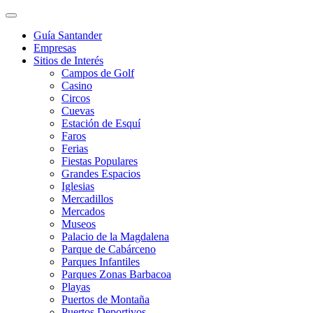
Guía Santander
Empresas
Sitios de Interés
Campos de Golf
Casino
Circos
Cuevas
Estación de Esquí
Faros
Ferias
Fiestas Populares
Grandes Espacios
Iglesias
Mercadillos
Mercados
Museos
Palacio de la Magdalena
Parque de Cabárceno
Parques Infantiles
Parques Zonas Barbacoa
Playas
Puertos de Montaña
Puertos Deportivos