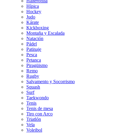
Halterofilia
Hípica
Hockey
Judo
Kárate
Kickboxing
Montaña y Escalada
Natación
Pádel
Patinaje
Pesca
Petanca
Piragüismo
Remo
Rugby
Salvamento y Socorrismo
Squash
Surf
Taekwondo
Tenis
Tenis de mesa
Tiro con Arco
Triatlón
Vela
Voleibol