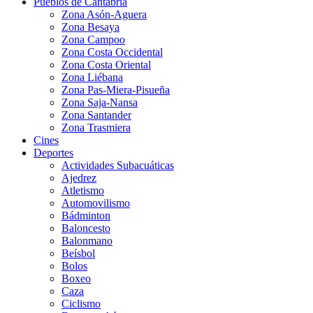
Pueblos de Cantabria
Zona Asón-Aguera
Zona Besaya
Zona Campoo
Zona Costa Occidental
Zona Costa Oriental
Zona Liébana
Zona Pas-Miera-Pisueña
Zona Saja-Nansa
Zona Santander
Zona Trasmiera
Cines
Deportes
Actividades Subacuáticas
Ajedrez
Atletismo
Automovilismo
Bádminton
Baloncesto
Balonmano
Beísbol
Bolos
Boxeo
Caza
Ciclismo