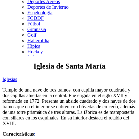
Deportes Aéreos
Deportes de Invierno
Espeleología
FCDDF
Fútbol
Gimnasia
Golf
Halterofilia
Hípica
Hockey
Judo
Kárate
Iglesia de Santa María
Kickboxing
Montaña y Escalada
Iglesias
Natación
Pádel
Templo de una nave de tres tramos, con capilla mayor cuadrada y
Patinaje
dos capillas abiertas en la central. Fue erigida en el siglo XVII y
Pesca
reformada en 1772. Presenta un ábside cuadrado y dos naves de dos
Petanca
tramos que en el interior se cubren con bóvedas de crucería, además
Piragüismo
de una torre prismática de tres alturas. La fábrica es de mampostería
Remo
con sillares en los esquinales. En su interior destaca el retablo del
Rugby
XVIII.
Salvamento y Socorrismo
Squash
Características
:
Surf