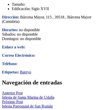
Taekwondo
Tamaño:
Tenis
Edificación: Siglo XVII
Tenis de mesa
Tiro con Arco
Dirección:
Bárcena Mayor, 115 , 39518 , Bárcena Mayor
Triatlón
(Cantabria)
Vela
Voleibol
Horarios:
no disponible
Sábados: no disponible
Domingos: no disponible
Enlace a web:
Correo Electrónico:
Teléfono:
Etiquetas:
Bareyo
Navegación de entradas
Anterior Post
Iglesia de Santa Marina de Udalla
Próximo Post
Iglesia Parroquial de San Román