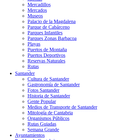
Mercadillos
Mercados
Museos
Palacio de la Magdalena
Parque de Cabárceno
Parques Infantiles
Parques Zonas Barbacoa
Playas
Puertos de Montaña
Puertos Deportivos
Reservas Naturales
Rutas
Teatros
Santander
Teléferico
Cultura de Santander
Zoológicos
Gastronomía de Santander
Fotos Santander
Historia de Santander
Gente Popular
Medios de Transporte de Santander
Mitología de Cantabria
Organismos Públicos
Rutas Guiadas
Semana Grande
Ayuntamientos