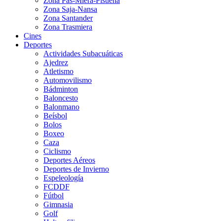
Zona Pas-Miera-Pisueña
Zona Saja-Nansa
Zona Santander
Zona Trasmiera
Cines
Deportes
Actividades Subacuáticas
Ajedrez
Atletismo
Automovilismo
Bádminton
Baloncesto
Balonmano
Beísbol
Bolos
Boxeo
Caza
Ciclismo
Deportes Aéreos
Deportes de Invierno
Espeleología
FCDDF
Fútbol
Gimnasia
Golf