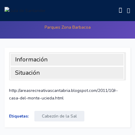
Casa Del Monte (Ucieda)
Parques Zona Barbacoa
Información
Situación
Tomando una desviación hacia Ucieda desde la carretera
general de Cabezón de la Sal-Ruente, llegaremos a una de
http://areasrecreativascantabria.blogspot.com/2011/10/r-
las áreas recreativas más bonitas de Cantabria. No es sólo
casa-del-monte-ucieda.html
una campa, son varias repartidas por la zona y cada una con
sus mesas, barbacoas, bancos, aparcamiento, baños y
Etiquetas:
Cabezón de la Sal
papeleras para dejarlo todo limpio y cuidar la zona para
que siga siendo tan bella como hasta ahora. Lo recorre a lo
largo el río Bayones con unas pequeñas cascadas y pozas