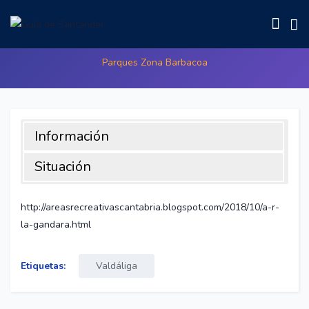
La Gándara
Parques Zona Barbacoa
Información
Situación
Área dividida en dos zonas, las separa un pequeña
carretera donde hay unas marquesinas haciendo de parada
http://areasrecreativascantabria.blogspot.com/2018/10/a-r-
de autobús, y que nos puede servir de refugio en un día de
la-gandara.html
lluvia. Las dos zonas en las que se divide están valladas, la
primera linda con una fachada de una vivienda, y tiene dos
Etiquetas:
Valdáliga
mesas y una barbacoa. La otra zona tiene bastante
arbolado y cuenta con 4 mesas y dos barbacoas, además
de una fuente. Dispone también de papeleras, para dejarlo