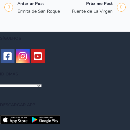
todo muy limpio al terminar el día, y un aparcamiento.
Anterior Post
Próximo Post
Ermita de San Roque
Fuente de La Virgen
SÍGUENOS
IDIOMAS
DESCARGAR APP