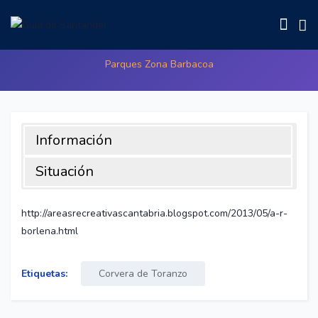
Parque de Borleña
Parques Zona Barbacoa
Información
Situación
Enorme área recreativa situada en la localidad del mismo
nombre, que está rodeada por el río Pas (podemos acceder
http://areasrecreativascantabria.blogspot.com/2013/05/a-r-
a él siguiendo un pequeño sendero). Cuenta con 4
borlena.html
barbacoas y 8 mesas, además de un parque infantil muy
completo y amplio aparcamiento. Tiene también un templete
Etiquetas:
Corvera de Toranzo
para la música que nos puede servir para refugiarnos si nos
pillara la lluvia. El acceso es un poco complicado, desde el
cruce de Borleña, seguimos la señal dirección Santiurde de