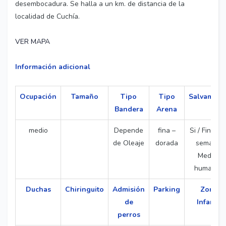
desembocadura. Se halla a un km. de distancia de la
localidad de Cuchía.
VER MAPA
Información adicional
Ocupación
Tamaño
Tipo
Tipo
Salvament
Bandera
Arena
medio
Depende
fina –
Si / Fines d
de Oleaje
dorada
semana.
Medios
humanos
Duchas
Chiringuito
Admisión
Parking
Zona
de
Infantil
perros