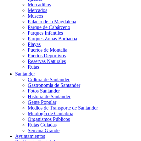
Mercadillos
Mercados
Museos
Palacio de la Magdalena
Parque de Cabárceno
Parques Infantiles
Parques Zonas Barbacoa
Playas
Puertos de Montaña
Puertos Deportivos
Reservas Naturales
Rutas
Teatros
Santander
Teléferico
Cultura de Santander
Zoológicos
Gastronomía de Santander
Fotos Santander
Historia de Santander
Gente Popular
Medios de Transporte de Santander
Mitología de Cantabria
Organismos Públicos
Rutas Guiadas
Semana Grande
Ayuntamientos