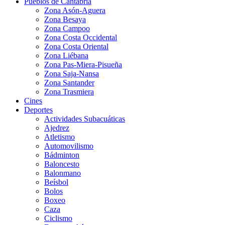
Pueblos de Cantabria
Zona Asón-Aguera
Zona Besaya
Zona Campoo
Zona Costa Occidental
Zona Costa Oriental
Zona Liébana
Zona Pas-Miera-Pisueña
Zona Saja-Nansa
Zona Santander
Zona Trasmiera
Cines
Deportes
Actividades Subacuáticas
Ajedrez
Atletismo
Automovilismo
Bádminton
Baloncesto
Balonmano
Beísbol
Bolos
Boxeo
Caza
Ciclismo