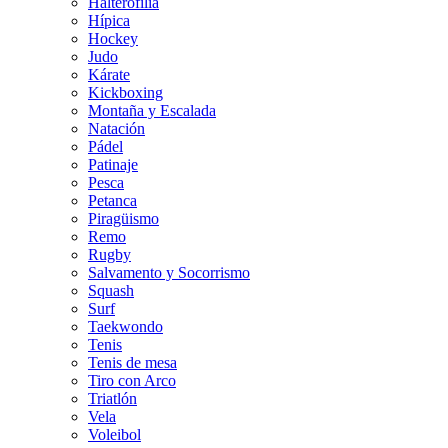
Halterofilia
Hípica
Hockey
Judo
Kárate
Kickboxing
Montaña y Escalada
Natación
Pádel
Patinaje
Pesca
Petanca
Piragüismo
Remo
Rugby
Salvamento y Socorrismo
Squash
Surf
Taekwondo
Tenis
Tenis de mesa
Tiro con Arco
Triatlón
Vela
Voleibol