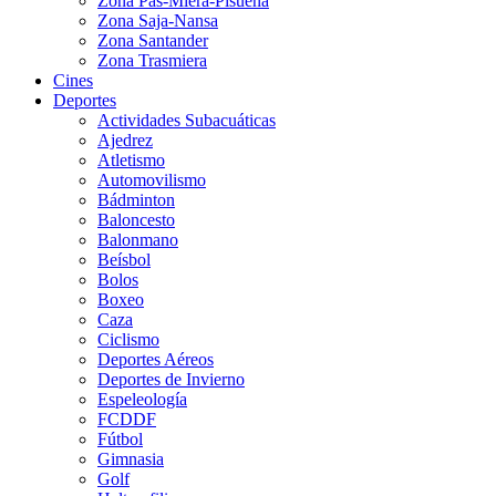
Zona Pas-Miera-Pisueña
Zona Saja-Nansa
Zona Santander
Zona Trasmiera
Cines
Deportes
Actividades Subacuáticas
Ajedrez
Atletismo
Automovilismo
Bádminton
Baloncesto
Balonmano
Beísbol
Bolos
Boxeo
Caza
Ciclismo
Deportes Aéreos
Deportes de Invierno
Espeleología
FCDDF
Fútbol
Gimnasia
Golf