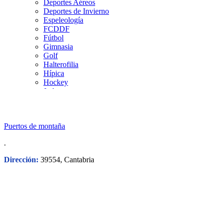
Deportes Aéreos
Deportes de Invierno
Espeleología
FCDDF
Fútbol
Gimnasia
Golf
Halterofilia
Hípica
Hockey
Judo
Kárate
Kickboxing
Montaña y Escalada
Puertos de montaña
Natación
Pádel
.
Patinaje
Pesca
Dirección:
39554, Cantabria
Petanca
Piragüismo
Remo
Rugby
Salvamento y Socorrismo
Squash
Surf