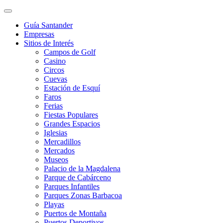
Guía Santander
Empresas
Sitios de Interés
Campos de Golf
Casino
Circos
Cuevas
Estación de Esquí
Faros
Ferias
Fiestas Populares
Grandes Espacios
Iglesias
Mercadillos
Mercados
Museos
Palacio de la Magdalena
Parque de Cabárceno
Parques Infantiles
Parques Zonas Barbacoa
Playas
Puertos de Montaña
Puertos Deportivos