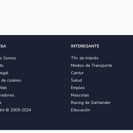
ESA
INTERESANTE
es Somos
Tfn. de Interés
to
Medios de Transporte
Legal
Cantur
a de cookies
Salud
Web
Empleo
radores
Mascotas
s
Racing de Santander
ght © 2009-2024
Educación