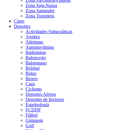
Zona Pas-Miera-Pisueña
Zona Saja-Nansa
Zona Santander
Zona Trasmiera
Cines
Deportes
Actividades Subacuáticas
Ajedrez
Atletismo
Automovilismo
Bádminton
Baloncesto
Balonmano
Beísbol
Bolos
Boxeo
Caza
Ciclismo
Deportes Aéreos
Deportes de Invierno
Espeleología
FCDDF
Fútbol
Gimnasia
Golf