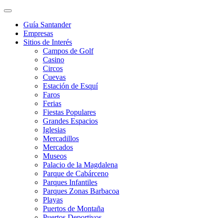
Guía Santander
Empresas
Sitios de Interés
Campos de Golf
Casino
Circos
Cuevas
Estación de Esquí
Faros
Ferias
Fiestas Populares
Grandes Espacios
Iglesias
Mercadillos
Mercados
Museos
Palacio de la Magdalena
Parque de Cabárceno
Parques Infantiles
Parques Zonas Barbacoa
Playas
Puertos de Montaña
Puertos Deportivos