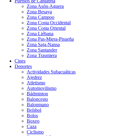
Pueblos de Cantabria
Zona Asón-Aguera
Zona Besaya
Zona Campoo
Zona Costa Occidental
Zona Costa Oriental
Zona Liébana
Zona Pas-Miera-Pisueña
Zona Saja-Nansa
Zona Santander
Zona Trasmiera
Cines
Deportes
Actividades Subacuáticas
Ajedrez
Atletismo
Automovilismo
Bádminton
Baloncesto
Balonmano
Beísbol
Bolos
Boxeo
Caza
Ciclismo