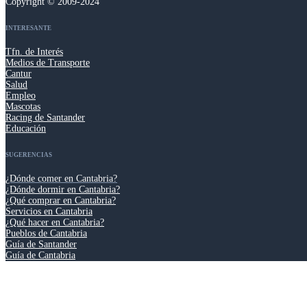
Copyright © 2009-2024
INTERESANTE
Tfn. de Interés
Medios de Transporte
Cantur
Salud
Empleo
Mascotas
Racing de Santander
Educación
SUGERENCIAS
¿Dónde comer en Cantabria?
¿Dónde dormir en Cantabria?
¿Qué comprar en Cantabria?
Servicios en Cantabria
¿Qué hacer en Cantabria?
Pueblos de Cantabria
Guía de Santander
Guía de Cantabria