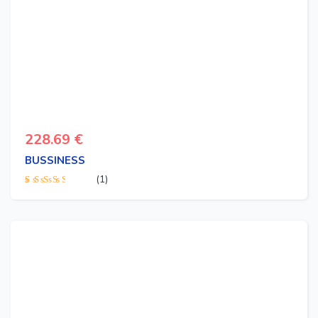
228.69
€
BUSSINESS
(1)
Valorado
con
3.00
de 5