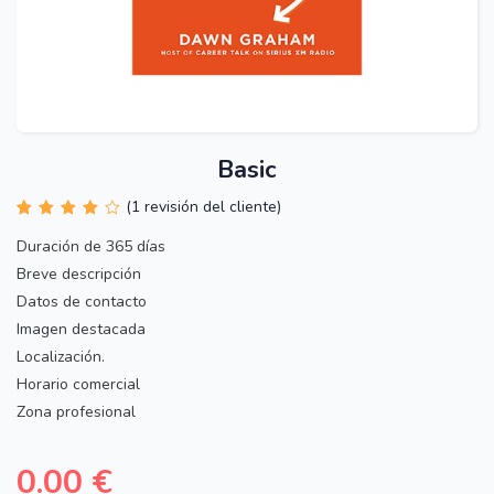
Basic
(
1
revisión del cliente)
Valorado con
1
4.00
de 5
Duración de 365 días
en base a
Breve descripción
valoración
de un
Datos de contacto
cliente
Imagen destacada
Localización.
Horario comercial
Zona profesional
0.00
€