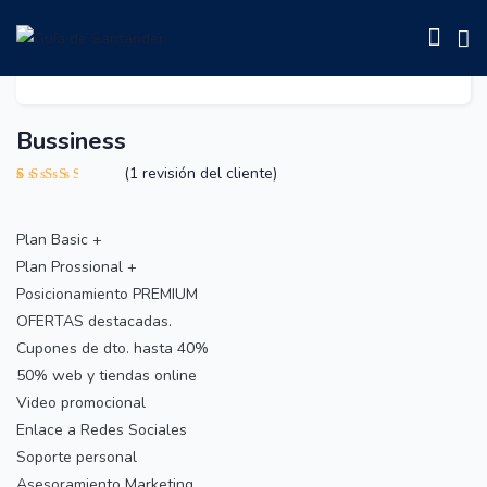
Bussiness
(
1
revisión del cliente)
Valorado
1
con
3.00
de 5 en
Plan Basic +
base a
valoración
Plan Prossional +
de un
Posicionamiento PREMIUM
cliente
OFERTAS destacadas.
Cupones de dto. hasta 40%
50% web y tiendas online
Video promocional
Enlace a Redes Sociales
Soporte personal
Asesoramiento Marketing