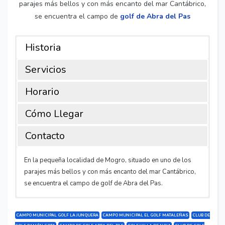
parajes más bellos y con más encanto del mar Cantábrico,
se encuentra el campo de
golf de Abra del Pas
Historia
Servicios
Horario
Cómo Llegar
Contacto
En la pequeña localidad de Mogro, situado en uno de los
parajes más bellos y con más encanto del mar Cantábrico,
se encuentra el campo de golf de Abra del Pas.
INFORMACIÓN ADICIONAL
Horario:
Dirección:
8:00 a 22:00
Carretera Playa de Mogro s/n, E-39310 Mogro,
España
CAMPO MUNICIPAL GOLF LA JUNQUERA
CAMPO MUNICIPAL EL GOLF MATALEÑAS
CLUB DE