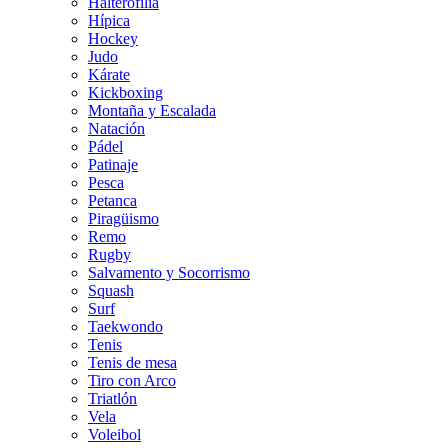
Halterofilia
Hípica
Hockey
Judo
Kárate
Kickboxing
Montaña y Escalada
Natación
Pádel
Patinaje
Pesca
Petanca
Piragüismo
Remo
Rugby
Salvamento y Socorrismo
Squash
Surf
Taekwondo
Tenis
Tenis de mesa
Tiro con Arco
Triatlón
Vela
Voleibol