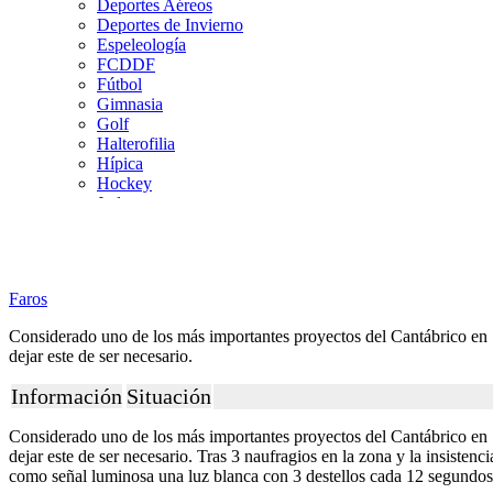
Deportes Aéreos
Deportes de Invierno
Espeleología
FCDDF
Fútbol
Gimnasia
Golf
Halterofilia
Hípica
Hockey
Judo
Kárate
Kickboxing
Montaña y Escalada
Natación
Faros
Pádel
Patinaje
Considerado uno de los más importantes proyectos del Cantábrico en 1
Pesca
dejar este de ser necesario.
Petanca
Piragüismo
Información
Situación
Remo
Rugby
Considerado uno de los más importantes proyectos del Cantábrico en 1
Salvamento y Socorrismo
dejar este de ser necesario. Tras 3 naufragios en la zona y la insiste
Squash
como señal luminosa una luz blanca con 3 destellos cada 12 segundos
Surf