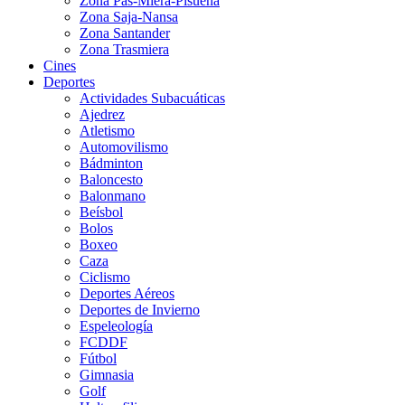
Zona Pas-Miera-Pisueña
Zona Saja-Nansa
Zona Santander
Zona Trasmiera
Cines
Deportes
Actividades Subacuáticas
Ajedrez
Atletismo
Automovilismo
Bádminton
Baloncesto
Balonmano
Beísbol
Bolos
Boxeo
Caza
Ciclismo
Deportes Aéreos
Deportes de Invierno
Espeleología
FCDDF
Fútbol
Gimnasia
Golf