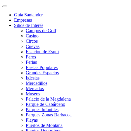
Guía Santander
Empresas
Sitios de Interés
Campos de Golf
Casino
Circos
Cuevas
Estación de Esquí
Faros
Ferias
Fiestas Populares
Grandes Espacios
Iglesias
Mercadillos
Mercados
Museos
Palacio de la Magdalena
Parque de Cabárceno
Parques Infantiles
Parques Zonas Barbacoa
Playas
Puertos de Montaña
Puertos Deportivos