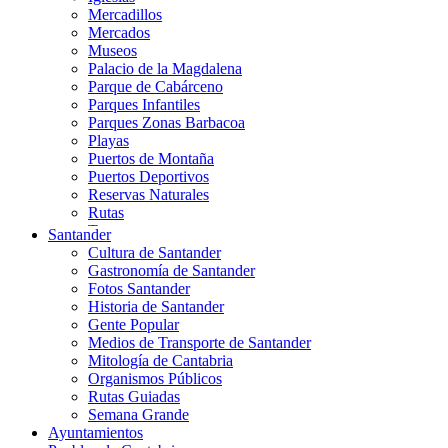
Mercadillos
Mercados
Museos
Palacio de la Magdalena
Parque de Cabárceno
Parques Infantiles
Parques Zonas Barbacoa
Playas
Puertos de Montaña
Puertos Deportivos
Reservas Naturales
Rutas
Teatros
Santander
Teléferico
Cultura de Santander
Zoológicos
Gastronomía de Santander
Fotos Santander
Historia de Santander
Gente Popular
Medios de Transporte de Santander
Mitología de Cantabria
Organismos Públicos
Rutas Guiadas
Semana Grande
Ayuntamientos