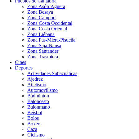
Pueblos de Cantabria
Zona Asón-Aguera
Zona Besaya
Zona Campoo
Zona Costa Occidental
Zona Costa Oriental
Zona Liébana
Zona Pas-Miera-Pisueña
Zona Saja-Nansa
Zona Santander
Zona Trasmiera
Cines
Deportes
Actividades Subacuáticas
Ajedrez
Atletismo
Automovilismo
Bádminton
Baloncesto
Balonmano
Beísbol
Bolos
Boxeo
Caza
Ciclismo