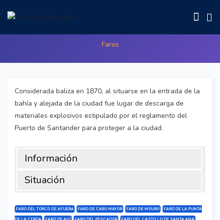
Faro de la Punta de la Cerda
Faros
Considerada baliza en 1870, al situarse en la entrada de la
bahía y alejada de la ciudad fue lugar de descarga de
materiales explosivos estipulado por el reglamento del
Puerto de Santander para proteger a la ciudad.
Información
Situación
Considerada baliza en 1870, al situarse en la entrada de la
Dirección:
Calle Familia Real, 1 , Santander (Cantabria)
bahía y alejada de la ciudad fue lugar de descarga de
FARO DEL TORCO DE AFUERA
FARO DE CABO MAYOR
FARO DE MOURO
FARO DE LA PUNTA
materiales explosivos estipulado por el reglamento del
DE LA CERDA
FARO DE AJO
FARO DEL PESCADOR
FARO DEL CASTILLO DE SANTA ANA