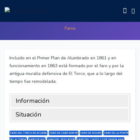
Faro del Torco de Afuera
Faros
Incluido en el Primer Plan de Alumbrado en 1861 y en
funcionamiento en 1863 está formado por el faro y por la
antigua muralla defensiva de El Torco, que a lo largo del
tiempo fue remodelada.
Información
Situación
Incluido en el Primer Plan de Alumbrado en 1861 y en
Dirección:
Calle de Acacio Gutiérrez, 140 , Suances
funcionamiento en 1863 está formado por el faro y por la
(Cantabria)
FARO DEL TORCO DE AFUERA
FARO DE CABO MAYOR
FARO DE MOURO
FARO DE LA PUNTA
antigua muralla defensiva de El Torco, que a lo largo del
DE LA CERDA
FARO DE AJO
FARO DEL PESCADOR
FARO DEL CASTILLO DE SANTA ANA