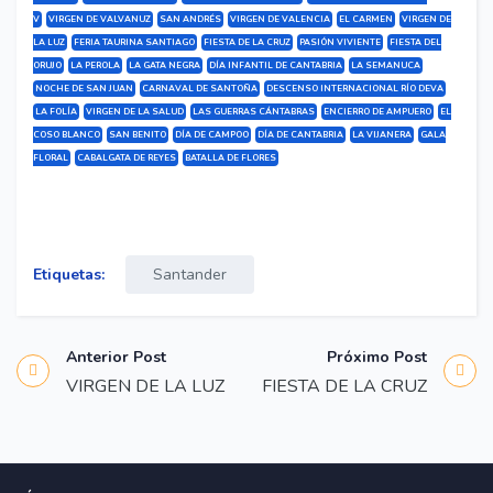
V
VIRGEN DE VALVANUZ
SAN ANDRÉS
VIRGEN DE VALENCIA
EL CARMEN
VIRGEN DE
LA LUZ
FERIA TAURINA SANTIAGO
FIESTA DE LA CRUZ
PASIÓN VIVIENTE
FIESTA DEL
ORUJO
LA PEROLA
LA GATA NEGRA
DÍA INFANTIL DE CANTABRIA
LA SEMANUCA
NOCHE DE SAN JUAN
CARNAVAL DE SANTOÑA
DESCENSO INTERNACIONAL RÍO DEVA
LA FOLÍA
VIRGEN DE LA SALUD
LAS GUERRAS CÁNTABRAS
ENCIERRO DE AMPUERO
EL
COSO BLANCO
SAN BENITO
DÍA DE CAMPOO
DÍA DE CANTABRIA
LA VIJANERA
GALA
FLORAL
CABALGATA DE REYES
BATALLA DE FLORES
Etiquetas:
Santander
Anterior Post
Próximo Post
VIRGEN DE LA LUZ
FIESTA DE LA CRUZ