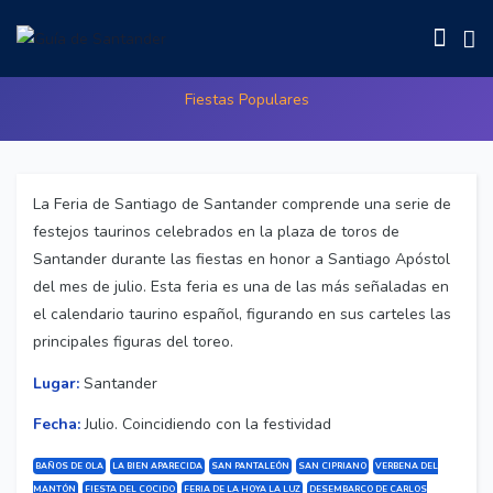
FERIA TAURINA SANTIAGO
Fiestas Populares
La Feria de Santiago de Santander comprende una serie de
festejos taurinos celebrados en la plaza de toros de
Santander durante las fiestas en honor a Santiago Apóstol
del mes de julio. Esta feria es una de las más señaladas en
el calendario taurino español, figurando en sus carteles las
principales figuras del toreo.
Lugar:
Santander
Fecha:
Julio. Coincidiendo con la festividad
BAÑOS DE OLA
LA BIEN APARECIDA
SAN PANTALEÓN
SAN CIPRIANO
VERBENA DEL
MANTÓN
FIESTA DEL COCIDO
FERIA DE LA HOYA LA LUZ
DESEMBARCO DE CARLOS