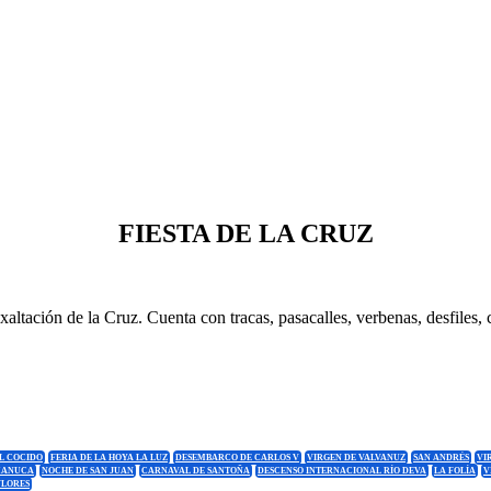
FIESTA DE LA CRUZ
 Exaltación de la Cruz. Cuenta con tracas, pasacalles, verbenas, desfile
EL COCIDO
FERIA DE LA HOYA LA LUZ
DESEMBARCO DE CARLOS V
VIRGEN DE VALVANUZ
SAN ANDRÉS
VI
MANUCA
NOCHE DE SAN JUAN
CARNAVAL DE SANTOÑA
DESCENSO INTERNACIONAL RÍO DEVA
LA FOLÍA
V
FLORES