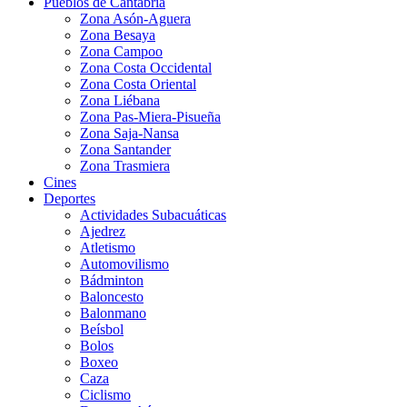
Pueblos de Cantabria
Zona Asón-Aguera
Zona Besaya
Zona Campoo
Zona Costa Occidental
Zona Costa Oriental
Zona Liébana
Zona Pas-Miera-Pisueña
Zona Saja-Nansa
Zona Santander
Zona Trasmiera
Cines
Deportes
Actividades Subacuáticas
Ajedrez
Atletismo
Automovilismo
Bádminton
Baloncesto
Balonmano
Beísbol
Bolos
Boxeo
Caza
Ciclismo