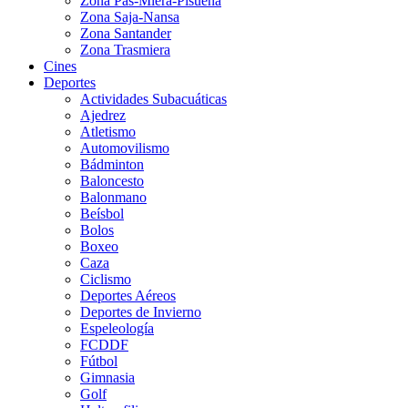
Zona Pas-Miera-Pisueña
Zona Saja-Nansa
Zona Santander
Zona Trasmiera
Cines
Deportes
Actividades Subacuáticas
Ajedrez
Atletismo
Automovilismo
Bádminton
Baloncesto
Balonmano
Beísbol
Bolos
Boxeo
Caza
Ciclismo
Deportes Aéreos
Deportes de Invierno
Espeleología
FCDDF
Fútbol
Gimnasia
Golf