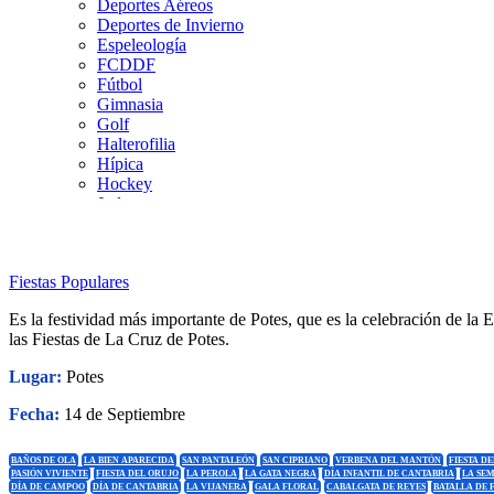
Deportes Aéreos
Deportes de Invierno
Espeleología
FCDDF
Fútbol
Gimnasia
Golf
Halterofilia
Hípica
Hockey
Judo
Kárate
Kickboxing
Montaña y Escalada
Fiestas Populares
Natación
Pádel
Es la festividad más importante de Potes, que es la celebración de la
Patinaje
las Fiestas de La Cruz de Potes.
Pesca
Petanca
Lugar:
Potes
Piragüismo
Remo
Fecha:
14 de Septiembre
Rugby
Salvamento y Socorrismo
Squash
BAÑOS DE OLA
LA BIEN APARECIDA
SAN PANTALEÓN
SAN CIPRIANO
VERBENA DEL MANTÓN
FIESTA D
PASIÓN VIVIENTE
FIESTA DEL ORUJO
LA PEROLA
LA GATA NEGRA
DÍA INFANTIL DE CANTABRIA
LA SE
Surf
DÍA DE CAMPOO
DÍA DE CANTABRIA
LA VIJANERA
GALA FLORAL
CABALGATA DE REYES
BATALLA DE 