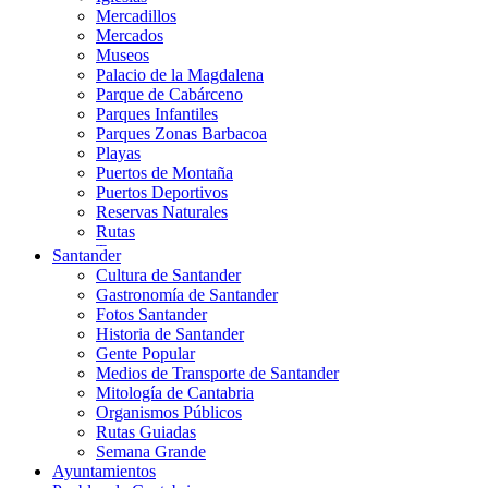
Mercadillos
Mercados
Museos
Palacio de la Magdalena
Parque de Cabárceno
Parques Infantiles
Parques Zonas Barbacoa
Playas
Puertos de Montaña
Puertos Deportivos
Reservas Naturales
Rutas
Teatros
Santander
Teléferico
Cultura de Santander
Zoológicos
Gastronomía de Santander
Fotos Santander
Historia de Santander
Gente Popular
Medios de Transporte de Santander
Mitología de Cantabria
Organismos Públicos
Rutas Guiadas
Semana Grande
Ayuntamientos