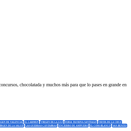
s, concursos, chocolatada y muchos más para que lo pases en grande en
RGEN DE VALENCIA
EL CARMEN
VIRGEN DE LA LUZ
FERIA TAURINA SANTIAGO
FIESTA DE LA CRUZ
IRGEN DE LA SALUD
LAS GUERRAS CÁNTABRAS
ENCIERRO DE AMPUERO
EL COSO BLANCO
SAN BENITO