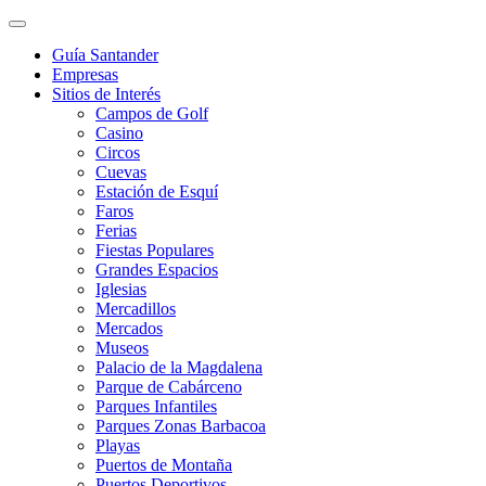
Guía Santander
Empresas
Sitios de Interés
Campos de Golf
Casino
Circos
Cuevas
Estación de Esquí
Faros
Ferias
Fiestas Populares
Grandes Espacios
Iglesias
Mercadillos
Mercados
Museos
Palacio de la Magdalena
Parque de Cabárceno
Parques Infantiles
Parques Zonas Barbacoa
Playas
Puertos de Montaña
Puertos Deportivos