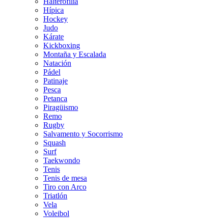
Halterofilia
Hípica
Hockey
Judo
Kárate
Kickboxing
Montaña y Escalada
Natación
Pádel
Patinaje
Pesca
Petanca
Piragüismo
Remo
Rugby
Salvamento y Socorrismo
Squash
Surf
Taekwondo
Tenis
Tenis de mesa
Tiro con Arco
Triatlón
Vela
Voleibol