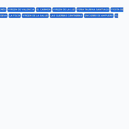
DRÉS
VIRGEN DE VALENCIA
EL CARMEN
VIRGEN DE LA LUZ
FERIA TAURINA SANTIAGO
FIESTA DE
 DEVA
LA FOLÍA
VIRGEN DE LA SALUD
LAS GUERRAS CÁNTABRAS
ENCIERRO DE AMPUERO
EL