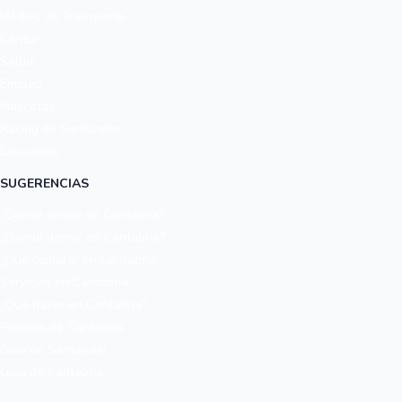
Medios de Transporte
Cantur
Salud
Empleo
Mascotas
Racing de Santander
Educación
SUGERENCIAS
¿Dónde comer en Cantabria?
¿Dónde dormir en Cantabria?
¿Qué comprar en Cantabria?
Servicios en Cantabria
¿Qué hacer en Cantabria?
Pueblos de Cantabria
Guía de Santander
Guía de Cantabria