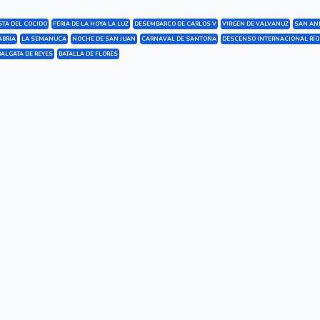
STA DEL COCIDO
FERIA DE LA HOYA LA LUZ
DESEMBARCO DE CARLOS V
VIRGEN DE VALVANUZ
SAN AN
ABRIA
LA SEMANUCA
NOCHE DE SAN JUAN
CARNAVAL DE SANTOÑA
DESCENSO INTERNACIONAL RÍO
ALGATA DE REYES
BATALLA DE FLORES