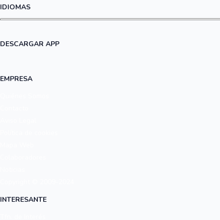
IDIOMAS
DESCARGAR APP
EMPRESA
Quiénes Somos
Contacto
Aviso Legal
Política de cookies
Mapa Web
Colaboradores
Noticias
Copyright © 2009-2024
INTERESANTE
Tfn. de Interés