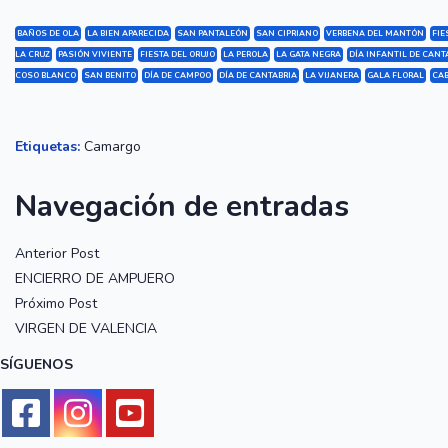
BAÑOS DE OLA
LA BIEN APARECIDA
SAN PANTALEÓN
SAN CIPRIANO
VERBENA DEL MANTÓN
FIE
LA CRUZ
PASIÓN VIVIENTE
FIESTA DEL ORUJO
LA PEROLA
LA GATA NEGRA
DÍA INFANTIL DE CANT
COSO BLANCO
SAN BENITO
DÍA DE CAMPOO
DÍA DE CANTABRIA
LA VIJANERA
GALA FLORAL
CAB
Etiquetas:
Camargo
Navegación de entradas
Anterior Post
ENCIERRO DE AMPUERO
Próximo Post
VIRGEN DE VALENCIA
SÍGUENOS