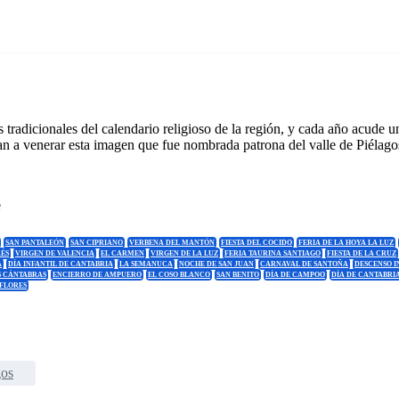
s tradicionales del calendario religioso de la región, y cada año acude
an a venerar esta imagen que fue nombrada patrona del valle de Piélag
e
SAN PANTALEÓN
SAN CIPRIANO
VERBENA DEL MANTÓN
FIESTA DEL COCIDO
FERIA DE LA HOYA LA LUZ
ÉS
VIRGEN DE VALENCIA
EL CARMEN
VIRGEN DE LA LUZ
FERIA TAURINA SANTIAGO
FIESTA DE LA CRUZ
A
DÍA INFANTIL DE CANTABRIA
LA SEMANUCA
NOCHE DE SAN JUAN
CARNAVAL DE SANTOÑA
DESCENSO I
S CÁNTABRAS
ENCIERRO DE AMPUERO
EL COSO BLANCO
SAN BENITO
DÍA DE CAMPOO
DÍA DE CANTABRI
 FLORES
gos