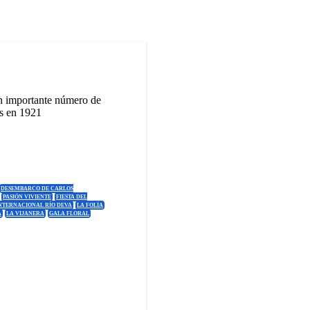
 un importante número de
os en 1921
DESEMBARCO DE CARLOS
PASIÓN VIVIENTE
FIESTA DEL
NTERNACIONAL RÍO DEVA
LA FOLÍA
A
LA VIJANERA
GALA FLORAL