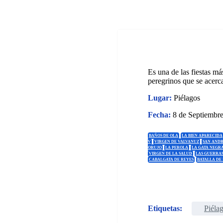
Es una de las fiestas má
peregrinos que se acerc
Lugar:
Piélagos
Fecha:
8 de Septiembr
BAÑOS DE OLA
LA BIEN APARECIDA
V
VIRGEN DE VALVANUZ
SAN ANDR
ORUJO
LA PEROLA
LA GATA NEGR
VIRGEN DE LA SALUD
LAS GUERRA
CABALGATA DE REYES
BATALLA DE
Etiquetas:
Piéla