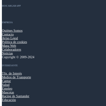
DESCARGAR APP
EMPRESA
Quiénes Somos
Contacto
Aviso Legal
Política de cookies
Mapa Web
Colaboradores
Noticias
Copyright © 2009-2024
INTERESANTE
Tfn. de Interés
Medios de Transporte
Cantur
Salud
Empleo
Mascotas
Racing de Santander
Educación