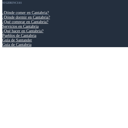
SUGERENCIAS
¿Dónde comer en Cantabria?
¿Dónde dormir en Cantabria?
¿Qué comprar en Cantabria?
Servicios en Cantabria
¿Qué hacer en Cantabria?
Pueblos de Cantabria
Guía de Santander
Guía de Cantabria