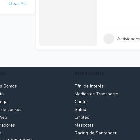
Clear All
Actividade
ESA
INTERESANTE
es Somos
Tfn. de Interés
to
Medios de Transporte
Legal
Cantur
a de cookies
Salud
Web
Empleo
radores
Mascotas
s
Racing de Santander