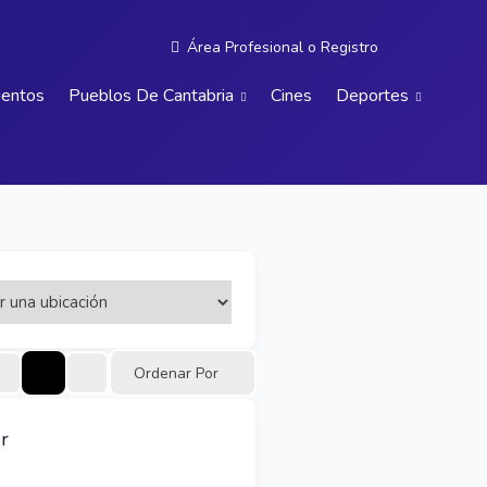
Área Profesional
o
Registro
ientos
Pueblos De Cantabria
Cines
Deportes
Ordenar Por
r