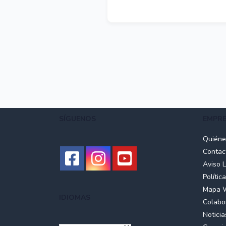
SÍGUENOS
EMPR
Quién
Contac
Aviso 
Polític
Mapa 
IDIOMAS
Colabo
Noticia