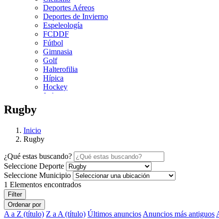
Deportes Aéreos
Deportes de Invierno
Espeleología
FCDDF
Fútbol
Gimnasia
Golf
Halterofilia
Hípica
Hockey
Judo
Kárate
Rugby
Kickboxing
Montaña y Escalada
Inicio
Natación
Rugby
Pádel
Patinaje
¿Qué estas buscando?
Pesca
Seleccione Deporte
Petanca
Piragüismo
Seleccione Municipio
Remo
1
Elementos encontrados
Rugby
Filter
Salvamento y Socorrismo
Ordenar por
Squash
A a Z (título)
Z a A (título)
Últimos anuncios
Anuncios más antiguos
Surf