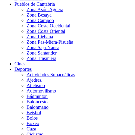
Pueblos de Cantabria
Zona Asón-Aguera
Zona Besaya
Zona Campoo
Zona Costa Occidental
Zona Costa Oriental
Zona Liébana
Zona Pas-Miera-Pisueña
Zona Saja-Nansa
Zona Santander
Zona Trasmiera
Cines
Deportes
Actividades Subacuáticas
Ajedrez
Atletismo
Automovilismo
Bádminton
Baloncesto
Balonmano
Beísbol
Bolos
Boxeo
Caza
Ciclismo