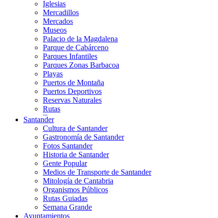
Iglesias
Mercadillos
Mercados
Museos
Palacio de la Magdalena
Parque de Cabárceno
Parques Infantiles
Parques Zonas Barbacoa
Playas
Puertos de Montaña
Puertos Deportivos
Reservas Naturales
Rutas
Teatros
Santander
Teléferico
Cultura de Santander
Zoológicos
Gastronomía de Santander
Fotos Santander
Historia de Santander
Gente Popular
Medios de Transporte de Santander
Mitología de Cantabria
Organismos Públicos
Rutas Guiadas
Semana Grande
Ayuntamientos