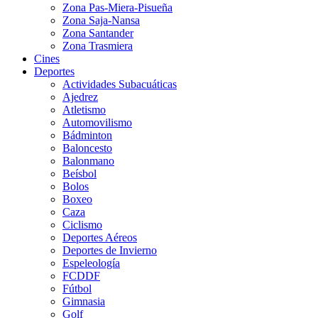
Zona Pas-Miera-Pisueña
Zona Saja-Nansa
Zona Santander
Zona Trasmiera
Cines
Deportes
Actividades Subacuáticas
Ajedrez
Atletismo
Automovilismo
Bádminton
Baloncesto
Balonmano
Beísbol
Bolos
Boxeo
Caza
Ciclismo
Deportes Aéreos
Deportes de Invierno
Espeleología
FCDDF
Fútbol
Gimnasia
Golf