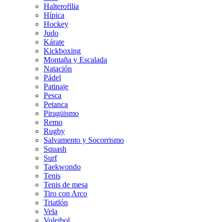
Halterofilia
Hípica
Hockey
Judo
Kárate
Kickboxing
Montaña y Escalada
Natación
Pádel
Patinaje
Pesca
Petanca
Piragüismo
Remo
Rugby
Salvamento y Socorrismo
Squash
Surf
Taekwondo
Tenis
Tenis de mesa
Tiro con Arco
Triatlón
Vela
Voleibol