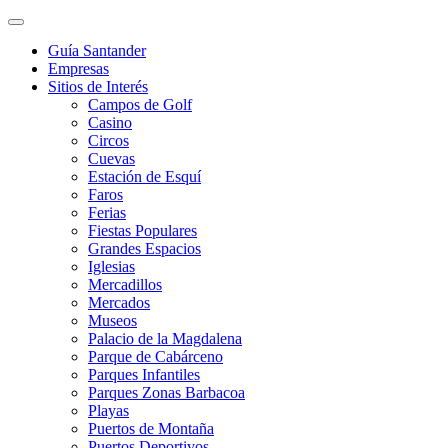
Guía Santander
Empresas
Sitios de Interés
Campos de Golf
Casino
Circos
Cuevas
Estación de Esquí
Faros
Ferias
Fiestas Populares
Grandes Espacios
Iglesias
Mercadillos
Mercados
Museos
Palacio de la Magdalena
Parque de Cabárceno
Parques Infantiles
Parques Zonas Barbacoa
Playas
Puertos de Montaña
Puertos Deportivos