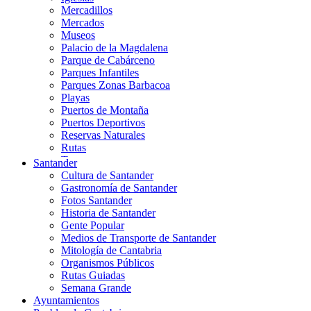
Mercadillos
Mercados
Museos
Palacio de la Magdalena
Parque de Cabárceno
Parques Infantiles
Parques Zonas Barbacoa
Playas
Puertos de Montaña
Puertos Deportivos
Reservas Naturales
Rutas
Teatros
Santander
Teléferico
Cultura de Santander
Zoológicos
Gastronomía de Santander
Fotos Santander
Historia de Santander
Gente Popular
Medios de Transporte de Santander
Mitología de Cantabria
Organismos Públicos
Rutas Guiadas
Semana Grande
Ayuntamientos