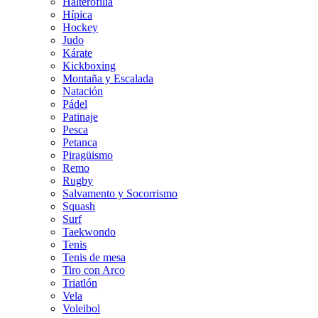
Halterofilia
Hípica
Hockey
Judo
Kárate
Kickboxing
Montaña y Escalada
Natación
Pádel
Patinaje
Pesca
Petanca
Piragüismo
Remo
Rugby
Salvamento y Socorrismo
Squash
Surf
Taekwondo
Tenis
Tenis de mesa
Tiro con Arco
Triatlón
Vela
Voleibol