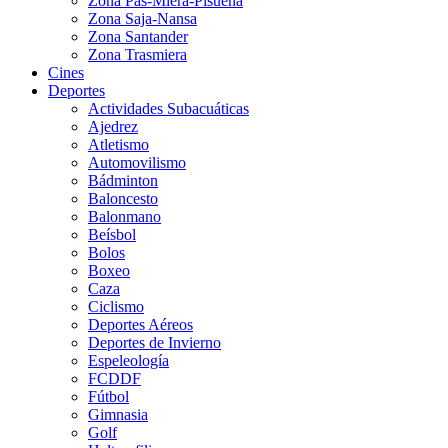
Zona Pas-Miera-Pisueña
Zona Saja-Nansa
Zona Santander
Zona Trasmiera
Cines
Deportes
Actividades Subacuáticas
Ajedrez
Atletismo
Automovilismo
Bádminton
Baloncesto
Balonmano
Beísbol
Bolos
Boxeo
Caza
Ciclismo
Deportes Aéreos
Deportes de Invierno
Espeleología
FCDDF
Fútbol
Gimnasia
Golf