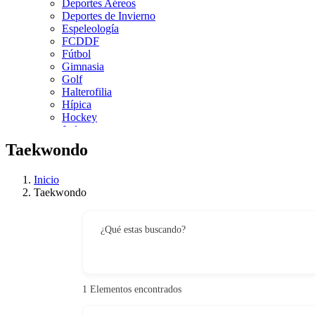
Deportes Aéreos
Deportes de Invierno
Espeleología
FCDDF
Fútbol
Gimnasia
Golf
Halterofilia
Hípica
Hockey
Judo
Kárate
Taekwondo
Kickboxing
Montaña y Escalada
Inicio
Natación
Taekwondo
Pádel
Patinaje
Pesca
¿Qué estas buscando?
Petanca
Piragüismo
Remo
Rugby
Salvamento y Socorrismo
1
Elementos encontrados
Squash
Surf