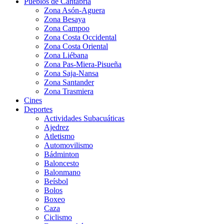
Pueblos de Cantabria
Zona Asón-Aguera
Zona Besaya
Zona Campoo
Zona Costa Occidental
Zona Costa Oriental
Zona Liébana
Zona Pas-Miera-Pisueña
Zona Saja-Nansa
Zona Santander
Zona Trasmiera
Cines
Deportes
Actividades Subacuáticas
Ajedrez
Atletismo
Automovilismo
Bádminton
Baloncesto
Balonmano
Beísbol
Bolos
Boxeo
Caza
Ciclismo