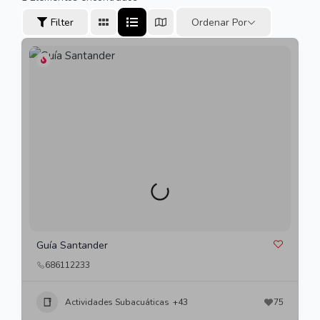
Filter
Ordenar Por
Guía Santander
686112233
Actividades Subacuáticas
+43
75