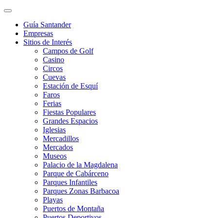
Guía Santander
Empresas
Sitios de Interés
Campos de Golf
Casino
Circos
Cuevas
Estación de Esquí
Faros
Ferias
Fiestas Populares
Grandes Espacios
Iglesias
Mercadillos
Mercados
Museos
Palacio de la Magdalena
Parque de Cabárceno
Parques Infantiles
Parques Zonas Barbacoa
Playas
Puertos de Montaña
Puertos Deportivos