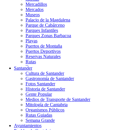
Mercadillos
Mercados
Museos
Palacio de la Magdalena
Parque de Cabárceno
Parques Infantiles
Parques Zonas Barbacoa
Playas
Puertos de Montaña
Puertos Deportivos
Reservas Naturales
Rutas
Teatros
Santander
Teléferico
Cultura de Santander
Zoológicos
Gastronomía de Santander
Fotos Santander
Historia de Santander
Gente Popular
Medios de Transporte de Santander
Mitología de Cantabria
Organismos Públicos
Rutas Guiadas
Semana Grande
Ayuntamientos