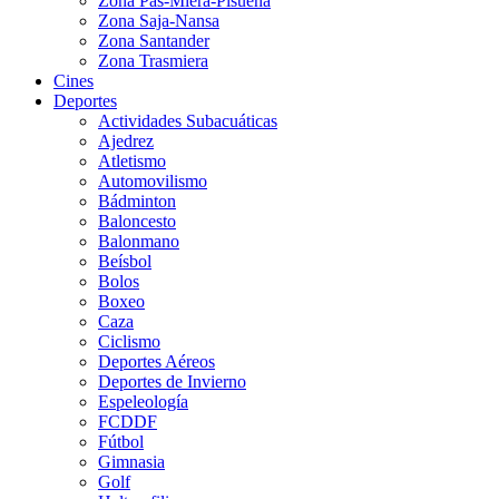
Zona Pas-Miera-Pisueña
Zona Saja-Nansa
Zona Santander
Zona Trasmiera
Cines
Deportes
Actividades Subacuáticas
Ajedrez
Atletismo
Automovilismo
Bádminton
Baloncesto
Balonmano
Beísbol
Bolos
Boxeo
Caza
Ciclismo
Deportes Aéreos
Deportes de Invierno
Espeleología
FCDDF
Fútbol
Gimnasia
Golf