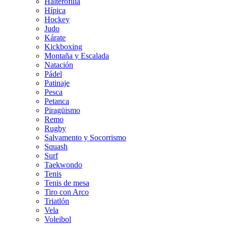
Halterofilia
Hípica
Hockey
Judo
Kárate
Kickboxing
Montaña y Escalada
Natación
Pádel
Patinaje
Pesca
Petanca
Piragüismo
Remo
Rugby
Salvamento y Socorrismo
Squash
Surf
Taekwondo
Tenis
Tenis de mesa
Tiro con Arco
Triatlón
Vela
Voleibol