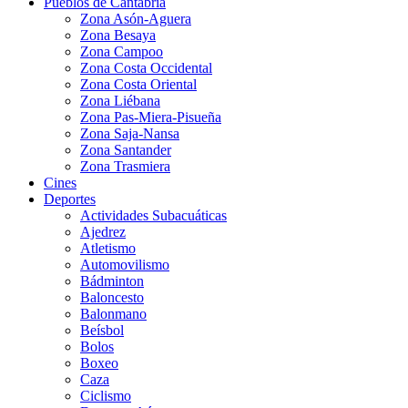
Pueblos de Cantabria
Zona Asón-Aguera
Zona Besaya
Zona Campoo
Zona Costa Occidental
Zona Costa Oriental
Zona Liébana
Zona Pas-Miera-Pisueña
Zona Saja-Nansa
Zona Santander
Zona Trasmiera
Cines
Deportes
Actividades Subacuáticas
Ajedrez
Atletismo
Automovilismo
Bádminton
Baloncesto
Balonmano
Beísbol
Bolos
Boxeo
Caza
Ciclismo