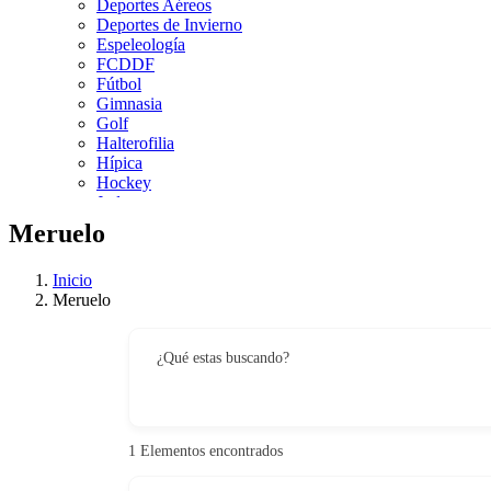
Deportes Aéreos
Deportes de Invierno
Espeleología
FCDDF
Fútbol
Gimnasia
Golf
Halterofilia
Hípica
Hockey
Judo
Kárate
Meruelo
Kickboxing
Montaña y Escalada
Inicio
Natación
Meruelo
Pádel
Patinaje
Pesca
¿Qué estas buscando?
Petanca
Piragüismo
Remo
Rugby
Salvamento y Socorrismo
1
Elementos encontrados
Squash
Surf