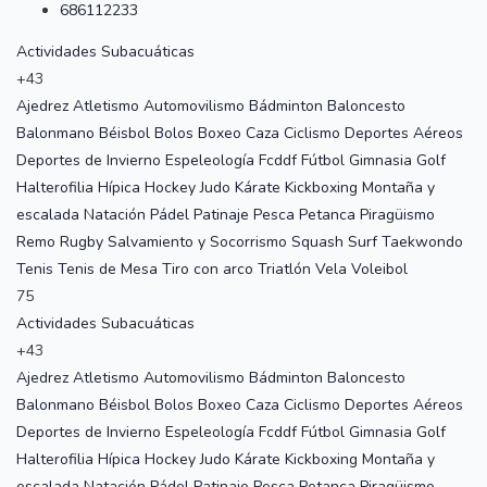
686112233
Actividades Subacuáticas
+43
Ajedrez
Atletismo
Automovilismo
Bádminton
Baloncesto
Balonmano
Béisbol
Bolos
Boxeo
Caza
Ciclismo
Deportes Aéreos
Deportes de Invierno
Espeleología
Fcddf
Fútbol
Gimnasia
Golf
Halterofilia
Hípica
Hockey
Judo
Kárate
Kickboxing
Montaña y
escalada
Natación
Pádel
Patinaje
Pesca
Petanca
Piragüismo
Remo
Rugby
Salvamiento y Socorrismo
Squash
Surf
Taekwondo
Tenis
Tenis de Mesa
Tiro con arco
Triatlón
Vela
Voleibol
75
Actividades Subacuáticas
+43
Ajedrez
Atletismo
Automovilismo
Bádminton
Baloncesto
Balonmano
Béisbol
Bolos
Boxeo
Caza
Ciclismo
Deportes Aéreos
Deportes de Invierno
Espeleología
Fcddf
Fútbol
Gimnasia
Golf
Halterofilia
Hípica
Hockey
Judo
Kárate
Kickboxing
Montaña y
escalada
Natación
Pádel
Patinaje
Pesca
Petanca
Piragüismo