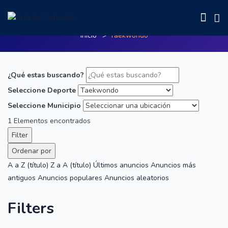
Taekwondo
Inicio
Taekwondo
¿Qué estas buscando?
Seleccione Deporte
Seleccione Municipio
1
Elementos encontrados
Filter
Ordenar por
A a Z (título)
Z a A (título)
Últimos anuncios
Anuncios más
antiguos
Anuncios populares
Anuncios aleatorios
Filters