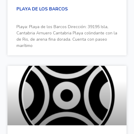
PLAYA DE LOS BARCOS
Playa: Playa de los Barcos Dirección: 39195 Isla,
Cantabria Arnuero Cantabria Playa colindante con la
de Ris, de arena fina dorada. Cuenta con paseo
marítimo