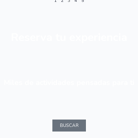
1
2
3
4
5
Reserva tu experiencia
Miles de actividades pensadas para ti
BUSCAR